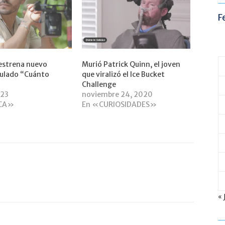
F
estrena nuevo
Murió Patrick Quinn, el joven
itulado “Cuánto
que viralizó el Ice Bucket
Challenge
023
noviembre 24, 2020
ICA»
En «CURIOSIDADES»
« 