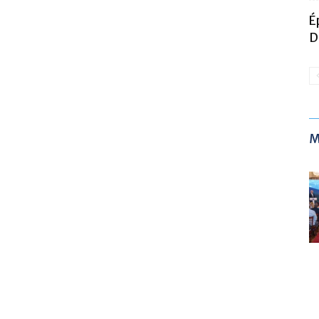
É
D
M