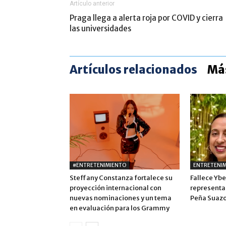
Artículo anterior
Praga llega a alerta roja por COVID y cierra
las universidades
Artículos relacionados
Más
#ENTRETENIMIENTO
ENTRETENI
Steffany Constanza fortalece su
Fallece Ybe
proyección internacional con
representa
nuevas nominaciones y un tema
Peña Suaz
en evaluación para los Grammy