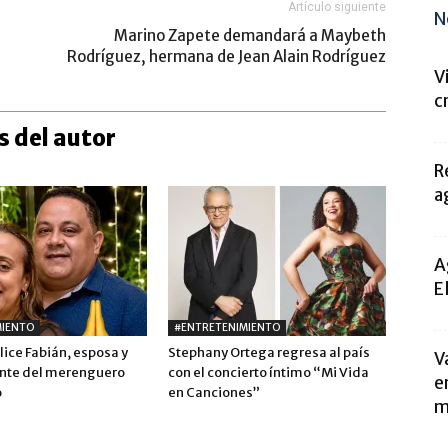
Artículo siguiente
N
Marino Zapete demandará a Maybeth
Rodríguez, hermana de Jean Alain Rodríguez
V
c
 del autor
R
a
A
E
MIENTO
#ENTRETENIMIENTO
lice Fabián, esposa y
Stephany Ortega regresa al país
V
nte del merenguero
con el concierto íntimo “Mi Vida
e
o
en Canciones”
m