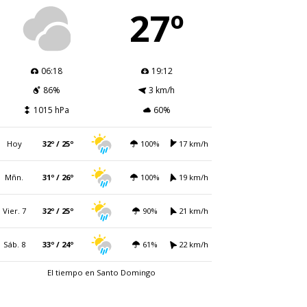
27º
06:18
19:12
86%
3 km/h
1015 hPa
60%
Hoy
32º / 25º
100%
17 km/h
Mñn.
31º / 26º
100%
19 km/h
Vier. 7
32º / 25º
90%
21 km/h
Sáb. 8
33º / 24º
61%
22 km/h
El tiempo en Santo Domingo