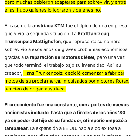
pero muchas debieron adaptarse para sobrevivir, y entre
ellas, hubo quienes lo lograron y quienes no.
El caso de la
austríaca KTM
fue el típico de una empresa
que vivió la segunda situación. La
Kraftfahrzeug
Trunkenpolz Mattighofen
, que representa su nombre,
sobrevivió a esos años de graves problemas económicos
gracias a la
reparación de motores diésel,
pero una vez
que todo terminó, el trabajo bajó su intensidad. Así, su
creador,
Hans Trunkenpolz, decidió comenzar a fabricar
motos de su propia marca, impulsados por motores Rotax,
también de origen austríaco.
El crecimiento fue una constante, con aportes de nuevos
accionistas incluido, hasta que a finales de los años ‘80,
ya en poder del hijo de su fundador, el imperio empezó a
tambalear.
La expansión a EE.UU. había sido exitosa al