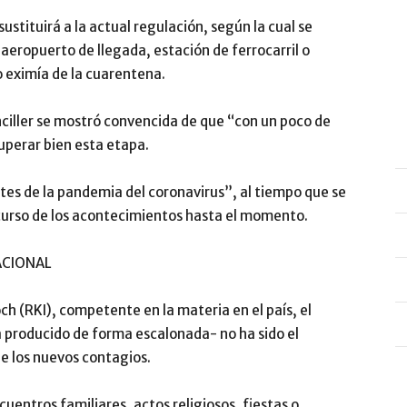
stituirá a la actual regulación, según la cual se
l aeropuerto de llegada, estación de ferrocarril o
o eximía de la cuarentena.
nciller se mostró convencida de que “con un poco de
uperar bien esta etapa.
tes de la pandemia del coronavirus”, al tiempo que se
curso de los acontecimientos hasta el momento.
ACIONAL
h (RKI), competente en la materia en el país, el
a producido de forma escalonada- no ha sido el
de los nuevos contagios.
uentros familiares, actos religiosos, fiestas o