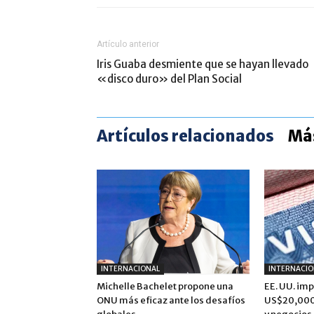
Artículo anterior
Iris Guaba desmiente que se hayan llevado
«disco duro» del Plan Social
Artículos relacionados
Más
INTERNACIONAL
INTERNACIO
Michelle Bachelet propone una
EE. UU. im
ONU más eficaz ante los desafíos
US$20,000 