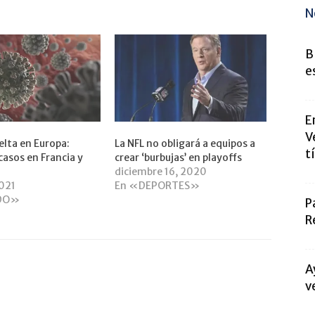
N
B
e
E
V
elta en Europa:
La NFL no obligará a equipos a
t
casos en Francia y
crear ‘burbujas’ en playoffs
diciembre 16, 2020
2021
En «DEPORTES»
DO»
P
R
A
v