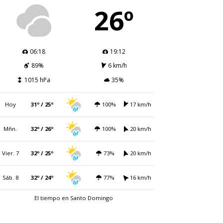
26º
06:18
19:12
89%
6 km/h
1015 hPa
35%
Hoy
31º / 25º
100%
17 km/h
Mñn.
32º / 26º
100%
20 km/h
Vier. 7
32º / 25º
73%
20 km/h
Sáb. 8
32º / 24º
77%
16 km/h
El tiempo en Santo Domingo