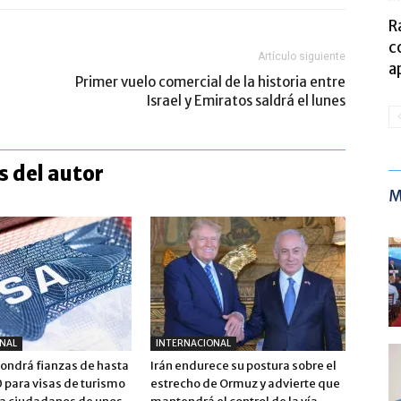
R
c
Artículo siguiente
a
Primer vuelo comercial de la historia entre
Israel y Emiratos saldrá el lunes
 del autor
M
NAL
INTERNACIONAL
pondrá fianzas de hasta
Irán endurece su postura sobre el
para visas de turismo
estrecho de Ormuz y advierte que