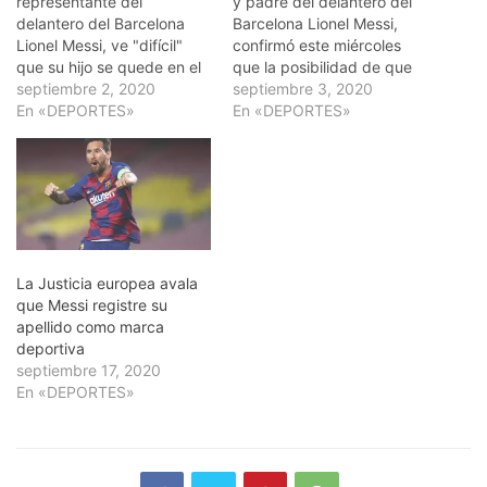
representante del
y padre del delantero del
delantero del Barcelona
Barcelona Lionel Messi,
Lionel Messi, ve "difícil"
confirmó este miércoles
que su hijo se quede en el
que la posibilidad de que
conjunto azulgrana, según
septiembre 2, 2020
el jugador se quede
septiembre 3, 2020
apuntó a un periodista de
En «DEPORTES»
finalmente un año más en
En «DEPORTES»
Deportes Cuatro a su
el conjunto azulgrana para
llegada a la capital
cumplir su contrato está
catalana. "No hay nada
ahora mismo sobre la
todavía. No hablé con Pep
mesa. Preguntado por una
(Guardiola) ni hable con
periodista de Deportes
nadie",…
Cuatro, a su…
La Justicia europea avala
que Messi registre su
apellido como marca
deportiva
septiembre 17, 2020
En «DEPORTES»