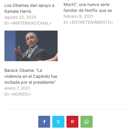
Mochi", una nueva serie
Los Obamas dan apoyo a
familiar de Netflix que se
Kamala Harris
estrenará en todo el
febrero 9, 2021
agosto 22, 2024
mundo el próximo 16 de
En «ENTRETENIMIENTO»
En «#INTERNACIONAL»
marzo y que la plataforma
ha coproducido junto a
Higher Ground
Productions, fundada por
Barack y Michelle Obama.
La serie se…
Barack Obama: “La
violencia en el Capitolio fue
incitada por el presidente”
enero 7, 2021
En «MUNDO»