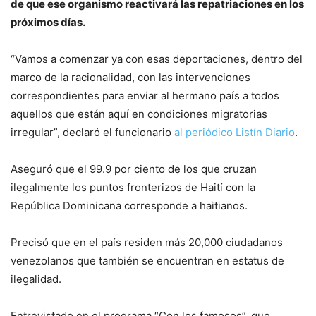
de que ese organis­mo reactivará las repatria­ciones en los
próximos días.
“Vamos a comenzar ya con esas deportaciones, dentro del
marco de la racionali­dad, con las intervenciones
correspondientes para en­viar al hermano país a to­dos
aquellos que están aquí en condiciones migratorias
irregular”, declaró el fun­cionario
al periódico Listín Diario
.
Aseguró que el 99.9 por ciento de los que cruzan
ilegalmente los puntos fronterizos de Haití con la
República Dominicana co­rresponde a haitianos.
Precisó que en el país re­siden más 20,000 ciuda­danos
venezolanos que también se encuentran en estatus de
ilegalidad.
Entrevistado en el progra­ma “Con los famosos”, que