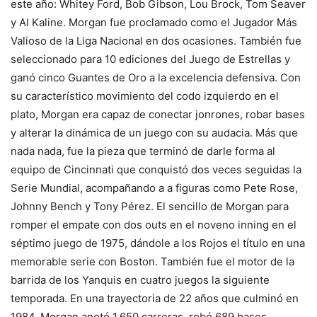
este año: Whitey Ford, Bob Gibson, Lou Brock, Tom Seaver
y Al Kaline. Morgan fue proclamado como el Jugador Más
Valioso de la Liga Nacional en dos ocasiones. También fue
seleccionado para 10 ediciones del Juego de Estrellas y
ganó cinco Guantes de Oro a la excelencia defensiva. Con
su característico movimiento del codo izquierdo en el
plato, Morgan era capaz de conectar jonrones, robar bases
y alterar la dinámica de un juego con su audacia. Más que
nada nada, fue la pieza que terminó de darle forma al
equipo de Cincinnati que conquistó dos veces seguidas la
Serie Mundial, acompañando a a figuras como Pete Rose,
Johnny Bench y Tony Pérez. El sencillo de Morgan para
romper el empate con dos outs en el noveno inning en el
séptimo juego de 1975, dándole a los Rojos el título en una
memorable serie con Boston. También fue el motor de la
barrida de los Yanquis en cuatro juegos la siguiente
temporada. En una trayectoria de 22 años que culminó en
1984, Morgan anotó 1.650 carreras, robó 689 bases,