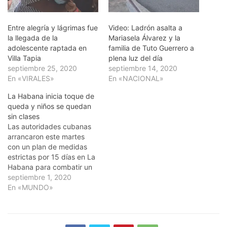
Entre alegría y lágrimas fue
Video: Ladrón asalta a
la llegada de la
Mariasela Álvarez y la
adolescente raptada en
familia de Tuto Guerrero a
Villa Tapia
plena luz del día
septiembre 25, 2020
septiembre 14, 2020
En «VIRALES»
En «NACIONAL»
La Habana inicia toque de
queda y niños se quedan
sin clases
Las autoridades cubanas
arrancaron este martes
con un plan de medidas
estrictas por 15 días en La
Habana para combatir un
rebrote del nuevo
septiembre 1, 2020
coronavirus y acabar con
En «MUNDO»
la propagación de bajo
nivel, pero persistente, en
la capital. Desde las siete