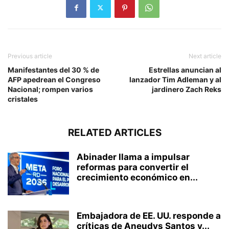
de la noche hasta las cinco
de la mañana…
Previous article
Next article
Manifestantes del 30 % de
Estrellas anuncian al
AFP apedrean el Congreso
lanzador Tim Adleman y al
Nacional; rompen varios
jardinero Zach Reks
cristales
RELATED ARTICLES
Abinader llama a impulsar
reformas para convertir el
crecimiento económico en...
Embajadora de EE. UU. responde a
críticas de Aneudys Santos y...