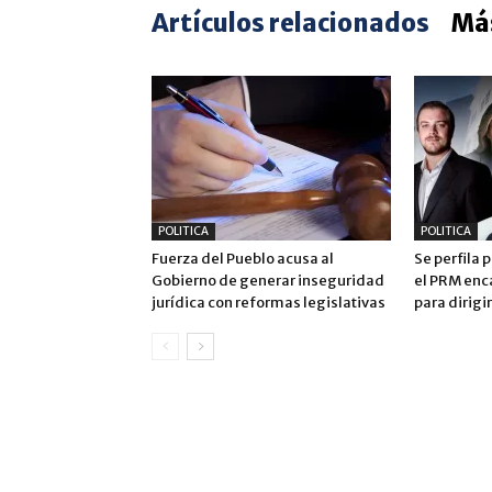
Artículos relacionados
Más
POLITICA
POLITICA
Fuerza del Pueblo acusa al
Se perfila 
Gobierno de generar inseguridad
el PRM enc
jurídica con reformas legislativas
para dirigi