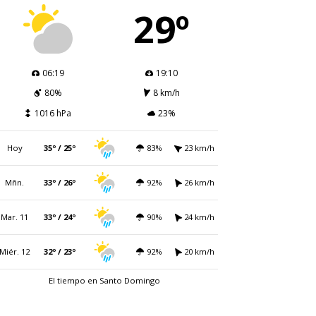
29º
06:19
19:10
80%
8 km/h
1016 hPa
23%
Hoy
35º / 25º
83%
23 km/h
Mñn.
33º / 26º
92%
26 km/h
Mar. 11
33º / 24º
90%
24 km/h
Miér. 12
32º / 23º
92%
20 km/h
El tiempo en Santo Domingo