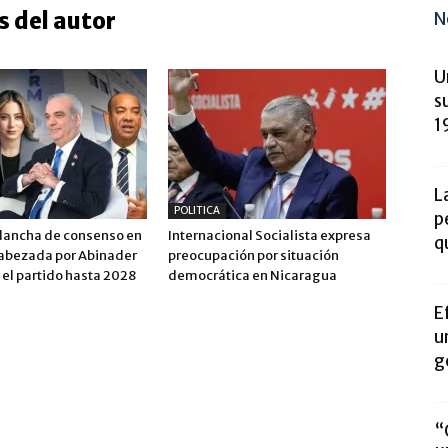
 del autor
N
U
s
1
L
POLITICA
p
plancha de consenso en
Internacional Socialista expresa
q
abezada por Abinader
preocupación por situación
r el partido hasta 2028
democrática en Nicaragua
E
u
g
“