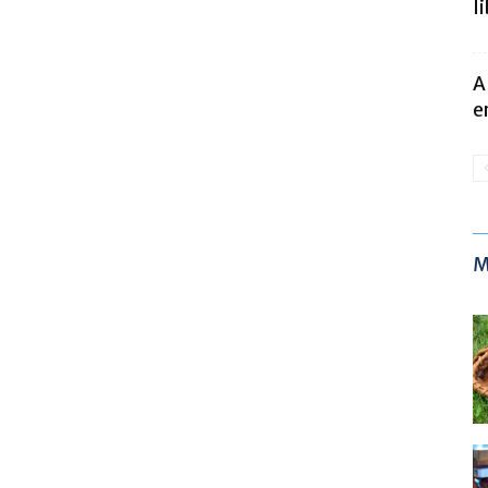
l
A
e
M