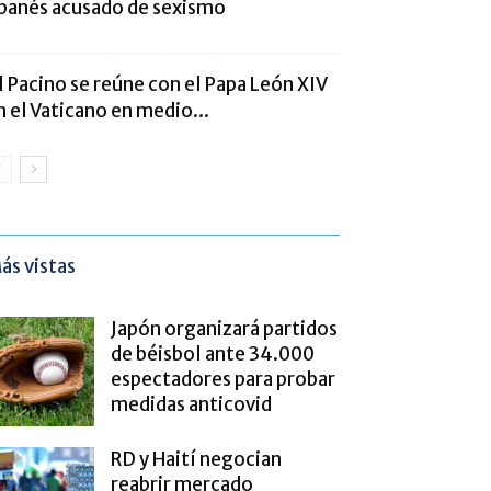
ibanés acusado de sexismo
l Pacino se reúne con el Papa León XIV
n el Vaticano en medio...
ás vistas
Japón organizará partidos
de béisbol ante 34.000
espectadores para probar
medidas anticovid
RD y Haití negocian
reabrir mercado