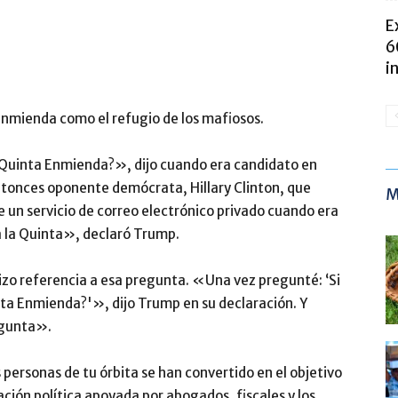
E
6
i
 Enmienda como el refugio de los mafiosos.
a Quinta Enmienda?», dijo cuando era candidato en
ntonces oponente demócrata, Hillary Clinton, que
M
 un servicio de correo electrónico privado cuando era
a la Quinta», declaró Trump.
zo referencia a esa pregunta. «Una vez pregunté: ‘Si
nta Enmienda?'», dijo Trump en su declaración. Y
egunta».
personas de tu órbita se han convertido en el objetivo
ción política apoyada por abogados, fiscales y los