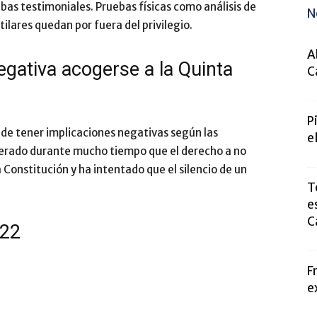
uebas testimoniales. Pruebas físicas como análisis de
N
ilares quedan por fuera del privilegio.
A
gativa acogerse a la Quinta
C
P
e tener implicaciones negativas según las
e
derado durante mucho tiempo que el derecho a no
 Constitución y ha intentado que el silencio de un
T
e
C
022
F
e