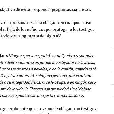
 objetivo de evitar responder preguntas concretas.
 a una persona de ser «obligada en cualquier caso
l reflejo de los esfuerzos por proteger a los testigos
orial de la Inglaterra del siglo XV.
da:
«Ninguna persona podrá ser obligada a responder
otro delito infame si un jurado investigador no la acusa,
uerzas terrestres o navales, o en la milicia, cuando esté
blico; ni se someterá a ninguna persona, por el mismo
da o su integridad física; ni se le obligará en ningún caso
vará de la vida, la libertad o la propiedad sin el debido
a para uso público sin una justa compensación».
 generalmente que no se puede obligar a un testigo a