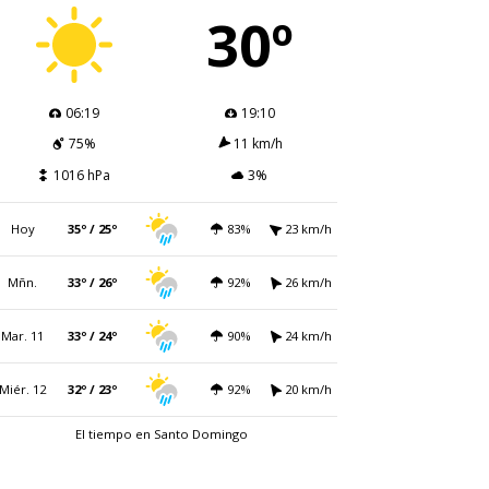
30º
06:19
19:10
75%
11 km/h
1016 hPa
3%
Hoy
35º / 25º
83%
23 km/h
Mñn.
33º / 26º
92%
26 km/h
Mar. 11
33º / 24º
90%
24 km/h
Miér. 12
32º / 23º
92%
20 km/h
El tiempo en Santo Domingo