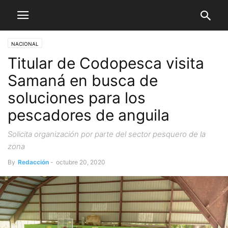
NACIONAL
Titular de Codopesca visita
Samaná en busca de
soluciones para los
pescadores de anguila
Solicita organización por parte del sector pesquero de la
zona
By
Redacción
-
octubre 20, 2020