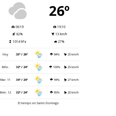
26º
06:19
19:10
82%
13 km/h
1014 hPa
27%
Hoy
33º / 26º
84%
25 km/h
Mñn.
32º / 24º
100%
25 km/h
Mar. 11
34º / 24º
94%
27 km/h
Miér. 12
32º / 24º
85%
20 km/h
El tiempo en Santo Domingo