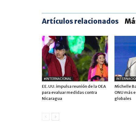
Artículos relacionados
Más
#INTERNACIONAL
INTERNACIO
EE. UU. impulsa reunión de la OEA
Michelle B
para evaluar medidas contra
ONU más ef
Nicaragua
globales