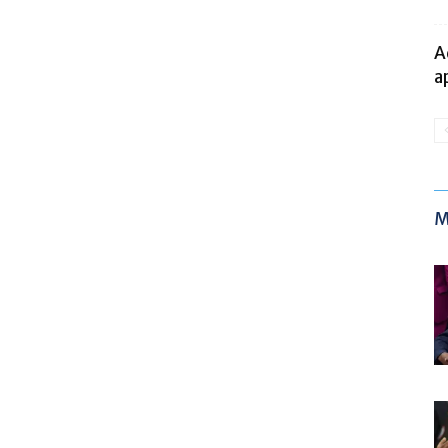
A
a
M