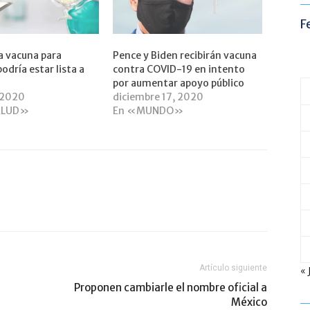
F
a vacuna para
Pence y Biden recibirán vacuna
odría estar lista a
contra COVID-19 en intento
por aumentar apoyo público
 2020
diciembre 17, 2020
ALUD»
En «MUNDO»
Artículo siguiente
« 
Proponen cambiarle el nombre oficial a
México