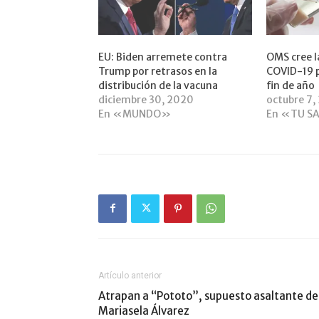
EU: Biden arremete contra
OMS cree l
Trump por retrasos en la
COVID-19 p
distribución de la vacuna
fin de año
diciembre 30, 2020
octubre 7,
En «MUNDO»
En «TU S
Artículo anterior
Atrapan a “Pototo”, supuesto asaltante de
Mariasela Álvarez