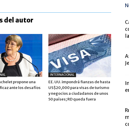
N
 del autor
C
c
l
A
J
NAL
INTERNACIONAL
achelet propone una
EE. UU. impondrá fianzas de hasta
I
icaz ante los desafíos
US$20,000 para visas de turismo
e
y negocios a ciudadanos de unos
50 países; RD queda fuera
R
m
c