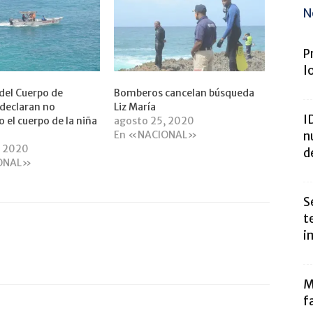
N
P
l
del Cuerpo de
Bomberos cancelan búsqueda
declaran no
Liz María
I
 el cuerpo de la niña
agosto 25, 2020
n
En «NACIONAL»
, 2020
d
ONAL»
S
t
i
M
f