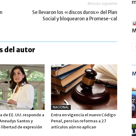
m
Artículo siguiente
en
Se llevaron los «discos duros» del Plan
Social y bloquearon a Promese-cal
M
 del autor
M
NACIONAL
 de EE. UU. responde a
Entra en vigencia el nuevo Código
 Aneudys Santos y
Penal, pero las reformas a 27
 libertad de expresión
artículos aún no aplican