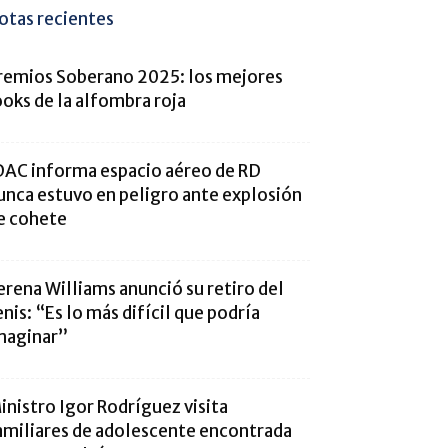
otas recientes
remios Soberano 2025: los mejores
ooks de la alfombra roja
DAC informa espacio aéreo de RD
unca estuvo en peligro ante explosión
e cohete
erena Williams anunció su retiro del
enis: “Es lo más difícil que podría
maginar”
inistro Igor Rodríguez visita
amiliares de adolescente encontrada