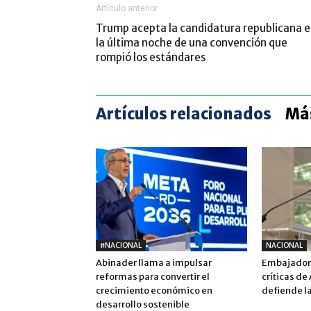
Artículo anterior
Trump acepta la candidatura republicana 
la última noche de una convención que
rompió los estándares
Artículos relacionados
Más
#NACIONAL
NACIONAL
Abinader llama a impulsar
Embajadora
reformas para convertir el
críticas de
crecimiento económico en
defiende la
desarrollo sostenible