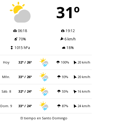
31º
06:18
19:12
70%
6 km/h
1015 hPa
18%
Hoy
32º / 26º
100%
20 km/h
Mñn.
33º / 26º
93%
20 km/h
Sáb. 8
32º / 24º
55%
16 km/h
Dom. 9
33º / 24º
87%
24 km/h
El tiempo en Santo Domingo