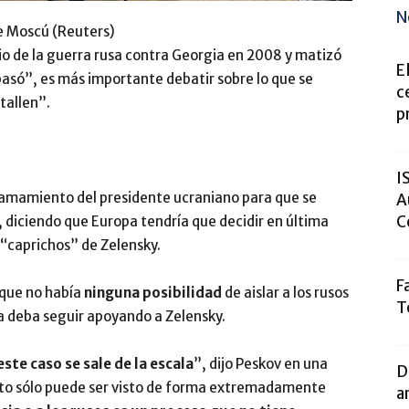
N
e Moscú (Reuters)
io de la guerra rusa contra Georgia en 2008 y matizó
E
pasó”, es más importante debatir sobre lo que se
c
tallen”.
p
I
 llamamiento del presidente ucraniano para que se
A
C
e, diciendo que Europa tendría que decidir en última
s “caprichos” de Zelensky.
F
o que no había
ninguna posibilidad
de aislar a los rusos
T
a deba seguir apoyando a Zelensky.
ste caso se sale de la escala
”, dijo Peskov en una
D
Esto sólo puede ser visto de forma extremadamente
a