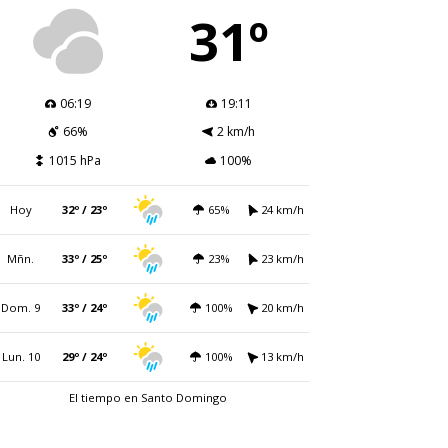
31º
06:19
19:11
66%
2 km/h
1015 hPa
100%
Hoy
32º / 23º
65%
24 km/h
Mñn.
33º / 25º
23%
23 km/h
Dom. 9
33º / 24º
100%
20 km/h
Lun. 10
29º / 24º
100%
13 km/h
El tiempo en Santo Domingo