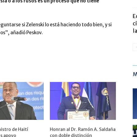
sia o a los rusos es un proceso que no tiene
E
c
ntarse si Zelenski lo está haciendo todo bien, y si
l
os”, añadió Peskov.
M
istro de Haití
Honran al Dr. Ramón A. Saldaña
ás apoyo
con doble distinción