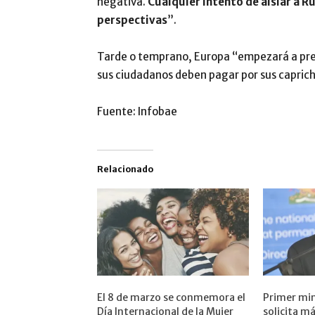
negativa.
Cualquier intento de aislar a Ru
perspectivas
”.
Tarde o temprano, Europa “empezará a pregu
sus ciudadanos deben pagar por sus caprich
Fuente: Infobae
Relacionado
El 8 de marzo se conmemora el
Primer min
Día Internacional de la Mujer
solicita m