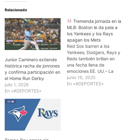
Relacionado
Tremenda jornada en la
MLB: Boston le da pela a
los Yankees y los Rays
apagan los Mets
Red Sox barren a los
Yankees; Dodgers, Rays y
Reds también brillan en
Junior Caminero extiende
una fecha llena de
histórica racha de jonrones
emociones EE. UU.– La
y confirma participación en
jornada dominical del 15
junio 16, 2025
el Home Run Derby
de junio en las Grandes
En «#DEPORTES»
julio 1, 2026
Ligas dejó una mezcla de
En «#DEPORTES»
dominio absoluto,
remontadas sorpresivas y
resultados ajustados que
mantienen viva la
competencia de mitad
de…