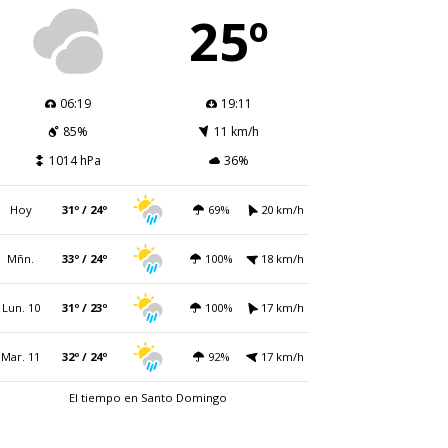
25º
06:19
19:11
85%
11 km/h
1014 hPa
36%
Hoy
31º / 24º
69%
20 km/h
Mñn.
33º / 24º
100%
18 km/h
Lun. 10
31º / 23º
100%
17 km/h
Mar. 11
32º / 24º
92%
17 km/h
El tiempo en Santo Domingo