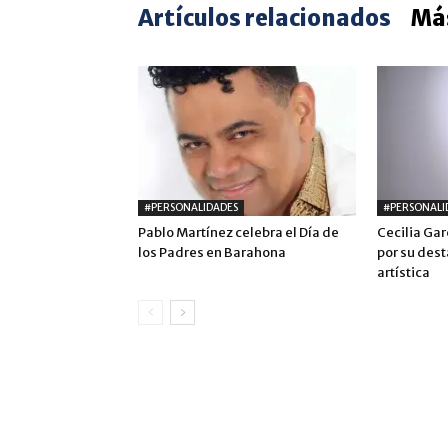
Artículos relacionados
Más
#PERSONALIDADES
#PERSONALI
Pablo Martínez celebra el Día de
Cecilia Ga
los Padres en Barahona
por su des
artística