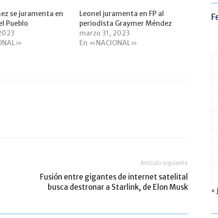
ez se juramenta en
Leonel juramenta en FP al
F
el Pueblo
periodista Graymer Méndez
 2023
marzo 31, 2023
ONAL»
En «NACIONAL»
Artículo siguiente
Fusión entre gigantes de internet satelital
busca destronar a Starlink, de Elon Musk
« 