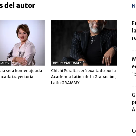
 del autor
N
E
l
r
M
DADES
#PERSONALIDADES
e
rcía será homenajeada
Chichí Peralta será exaltado por la
15
tacada trayectoria
Academia Latina de la Grabación,
Latin GRAMMY
G
p
A
C