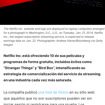
The Netflix Inc. website and logo are displayed on laptop computers arranged
for a photograph in Washington, D.C., U.S., on Tuesday, Jan. 21, 2014. Netflix
Inc., the largest subscription streaming service, is expected to release
earnings data on Jan. 22. Photographer: Andrew Harrer/Bloomberg via Getty
Images
Netflix Inc. está ofreciendo 10 de sus películas y
programas de forma gratuita, incluidos éxitos como
“Stranger Things” y “Bird Box”, intensificando su
estrategia de comercialización del servicio de streaming
en una industria cada vez más saturada.
La compañía publicó
una lista de títulos
en su sitio web
que aquellos que no son suscriptores pueden ver sin
iniciar sesión ni registrarse para una prueba. Los