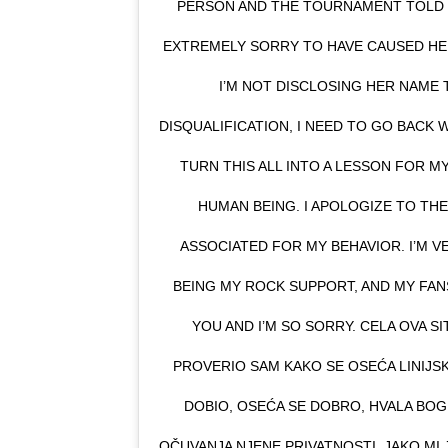
PERSON AND THE TOURNAMENT TOLD ME
EXTREMELY SORRY TO HAVE CAUSED HE
I’M NOT DISCLOSING HER NAME 
DISQUALIFICATION, I NEED TO GO BACK
TURN THIS ALL INTO A LESSON FOR M
HUMAN BEING. I APOLOGIZE TO T
ASSOCIATED FOR MY BEHAVIOR. I’M V
BEING MY ROCK SUPPORT, AND MY FAN
YOU AND I’M SO SORRY. CELA OVA SI
PROVERIO SAM KAKO SE OSEĆA LINIJSK
DOBIO, OSEĆA SE DOBRO, HVALA BOG
OČUVANJA NJENE PRIVATNOSTI. JAKO MI 