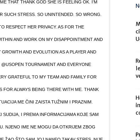
 THAT THANK GOD SHE IS FEELING OK. I‘M
N
R SUCH STRESS. SO UNINTENDED. SO WRONG.
M
TO RESPECT HER PRIVACY. AS FOR THE
c
U
 WITHIN AND WORK ON MY DISAPPOINTMENT AND
Y GROWTH AND EVOLUTION AS A PLAYER AND
R
HE @USOPEN TOURNAMENT AND EVERYONE
l
v
ERY GRATEFUL TO MY TEAM AND FAMILY FOR
S FOR ALWAYS BEING THERE WITH ME. THANK
H
TUACIJA ME ČINI ZAISTA TUŽNIM I PRAZNIM.
i
c
I SUDIJA, I PREMA INFORMACIJAMA KOJE SAM
U. NJENO IME NE MOGU DA OTKRIJEM ZBOG
P
JE ŽAO ŠTO SAM JOJ NANEO TAKAV STRES. NIJE