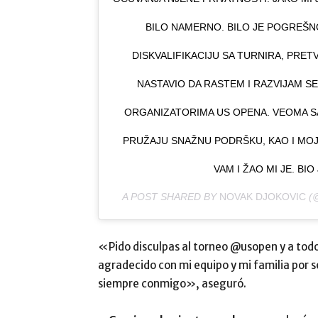
BILO NAMERNO. BILO JE POGREŠNO
DISKVALIFIKACIJU SA TURNIRA, PRET
NASTAVIO DA RASTEM I RAZVIJAM SE 
ORGANIZATORIMA US OPENA. VEOMA SA
PRUŽAJU SNAŽNU PODRŠKU, KAO I MOJI
VAM I ŽAO MI JE. BI
A POST SHARED BY
NOVAK DJOKOVIC
(
«Pido disculpas al torneo @usopen y a tod
agradecido con mi equipo y mi familia por s
siempre conmigo», aseguró.