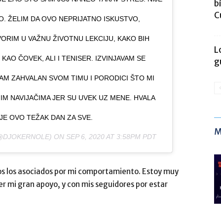
b
C
. ŽELIM DA OVO NEPRIJATNO ISKUSTVO,
VORIM U VAŽNU ŽIVOTNU LEKCIJU, KAKO BIH
L
KAO ČOVEK, ALI I TENISER. IZVINJAVAM SE
g
M ZAHVALAN SVOM TIMU I PORODICI ŠTO MI
M NAVIJAČIMA JER SU UVEK UZ MENE. HVALA
O JE OVO TEŽAK DAN ZA SVE.
M
@DJOKERNOLE) ON
SEP 6, 2020 AT 3:58PM PDT
os los asociados por mi comportamiento. Estoy muy
er mi gran apoyo, y con mis seguidores por estar