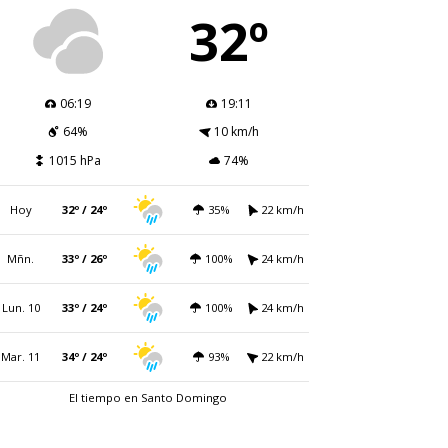
32º
06:19
19:11
64%
10 km/h
1015 hPa
74%
Hoy
32º / 24º
35%
22 km/h
Mñn.
33º / 26º
100%
24 km/h
Lun. 10
33º / 24º
100%
24 km/h
Mar. 11
34º / 24º
93%
22 km/h
El tiempo en Santo Domingo