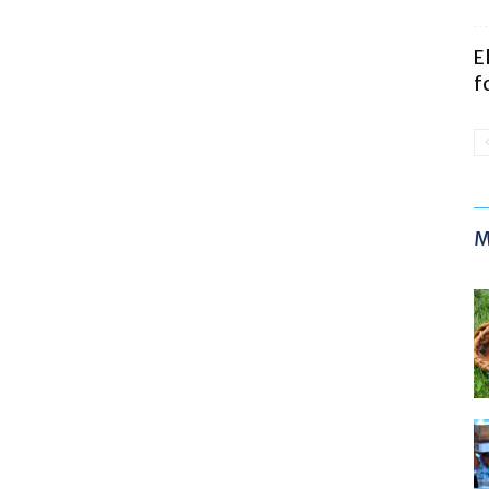
E
f
M