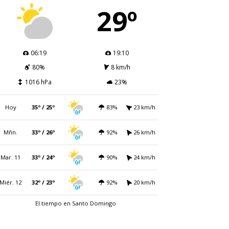
29º
06:19
19:10
80%
8 km/h
1016 hPa
23%
Hoy
35º / 25º
83%
23 km/h
Mñn.
33º / 26º
92%
26 km/h
Mar. 11
33º / 24º
90%
24 km/h
Miér. 12
32º / 23º
92%
20 km/h
El tiempo en Santo Domingo