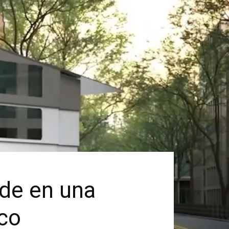
nde en una
co