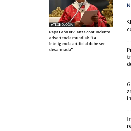
N
S
#TEGNOLOGIA
c
Papa León XIV lanza contundente
advertencia mundial: “La
inteligencia artificial debe ser
P
desarmada”
t
d
G
a
i
I
r