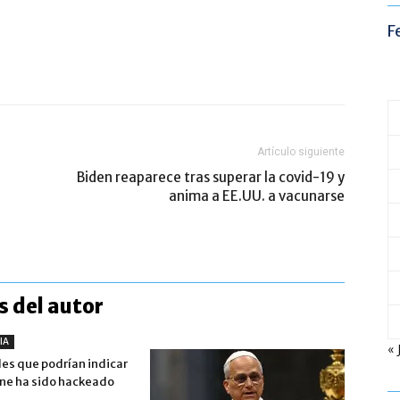
F
Artículo siguiente
Biden reaparece tras superar la covid-19 y
anima a EE.UU. a vacunarse
 del autor
IA
« 
les que podrían indicar
one ha sido hackeado