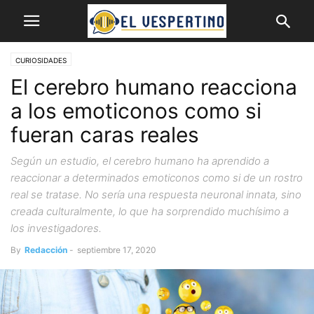
CURIOSIDADES
El cerebro humano reacciona
a los emoticonos como si
fueran caras reales
Según un estudio, el cerebro humano ha aprendido a
reaccionar a determinados emoticonos como si de un rostro
real se tratase. No sería una respuesta neuronal innata, sino
creada culturalmente, lo que ha sorprendido muchísimo a
los investigadores.
By
Redacción
-
septiembre 17, 2020