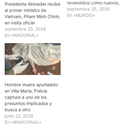
revendidos como nuevos,
Presidente Abinader recibe
un caso que expone la
septiembre 25, 2020
al primer ministro de
inseguridad de este
En «MUNDO»
Vietnam, Pham Minh Chinh,
mercado en Vietnam,
en visita oficial
donde la mayoría de los
noviembre 20, 2024
preservativos no son
En «NACIONAL»
distribuidos por las marcas
originales. Según informó
la televisión estatal VTV,
los investigadores entraron
el pasado…
Hombre muere apuñalado
en Villa María; Policía
captura a uno de los
presuntos implicados y
busca a otro
junio 22, 2026
En «#NACIONAL»