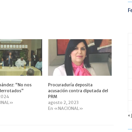
F
nández: “No nos
Procuraduría deposita
derrotados”
acusación contra diputada del
2024
PRM
ONAL»
agosto 2, 2023
En «NACIONAL»
« 