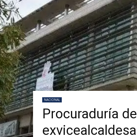
NACIONAL
Procuraduría de 
exvicealcaldes