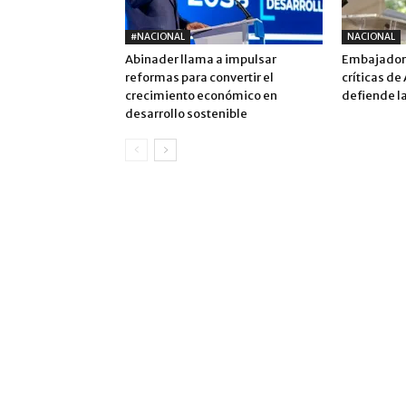
#NACIONAL
NACIONAL
Abinader llama a impulsar
Embajadora
reformas para convertir el
críticas de
crecimiento económico en
defiende la
desarrollo sostenible