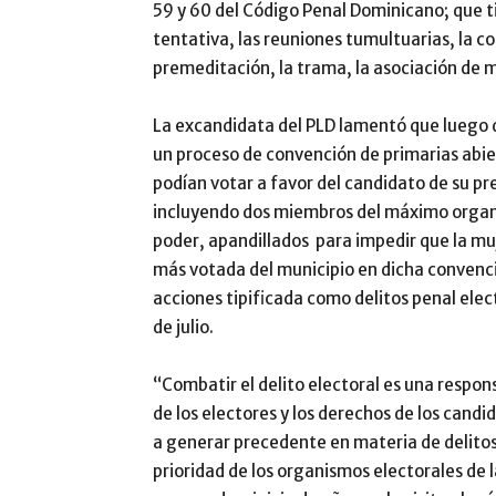
59 y 60 del Código Penal Dominicano; que tip
tentativa, las reuniones tumultuarias, la co
premeditación, la trama, la asociación de
La excandidata del PLD lamentó que luego de
un proceso de convención de primarias abie
podían votar a favor del candidato de su pre
incluyendo dos miembros del máximo organ
poder, apandillados para impedir que la muj
más votada del municipio en dicha convenci
acciones tipificada como delitos penal elect
de julio.
“Combatir el delito electoral es una respon
de los electores y los derechos de los can
a generar precedente en materia de delitos
prioridad de los organismos electorales de