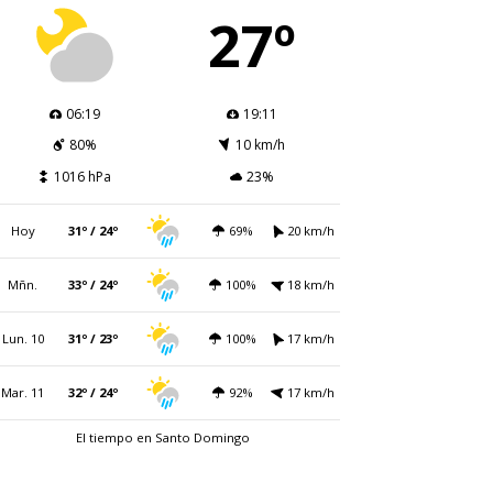
27º
06:19
19:11
80%
10 km/h
1016 hPa
23%
Hoy
31º / 24º
69%
20 km/h
Mñn.
33º / 24º
100%
18 km/h
Lun. 10
31º / 23º
100%
17 km/h
Mar. 11
32º / 24º
92%
17 km/h
El tiempo en Santo Domingo