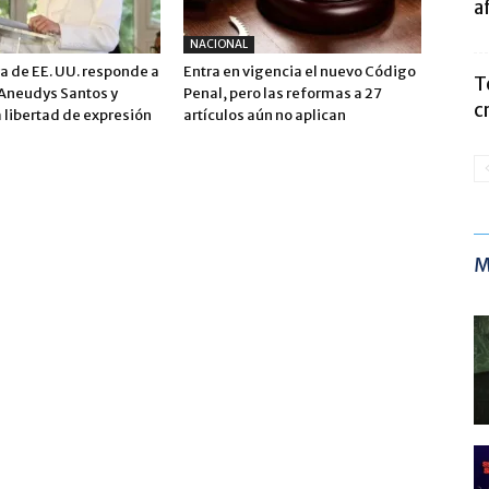
a
NACIONAL
 de EE. UU. responde a
Entra en vigencia el nuevo Código
T
 Aneudys Santos y
Penal, pero las reformas a 27
c
 libertad de expresión
artículos aún no aplican
M