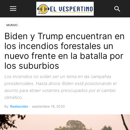
MUNDO
Biden y Trump encuentran en
los incendios forestales un
nuevo frente en la batalla por
los suburbios
Los incendios no solían ser un tema en las campañas
presidenciales. Hasta ahora: Biden está posicionando el
asunto para atraer votantes preocupados por el cambio
climático.
By
Redacción
-
septiembre 18, 2020