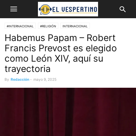
#INTERNACIONAL
#RELIGIÓN
INTERNACIONAL
Habemus Papam – Robert
Francis Prevost es elegido
como León XIV, aquí su
trayectoria
By
Redacción
-
mayo 9, 2025