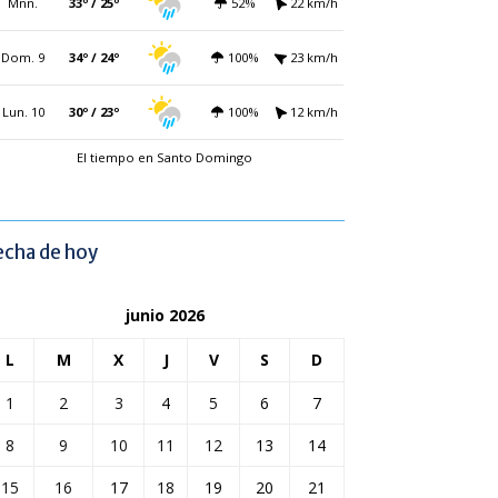
Mñn.
33º / 25º
52%
22 km/h
Dom. 9
34º / 24º
100%
23 km/h
Lun. 10
30º / 23º
100%
12 km/h
El tiempo en Santo Domingo
echa de hoy
junio 2026
L
M
X
J
V
S
D
1
2
3
4
5
6
7
8
9
10
11
12
13
14
15
16
17
18
19
20
21