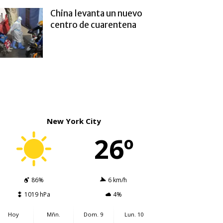
China levanta un nuevo
centro de cuarentena
New York City
26º
86%
6 km/h
1019 hPa
4%
Hoy
Mñn.
Dom. 9
Lun. 10