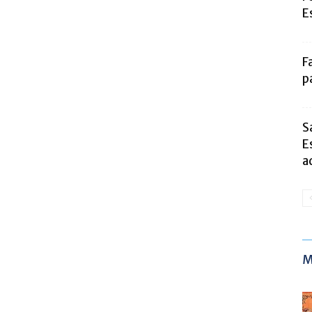
E
F
p
S
E
a
M