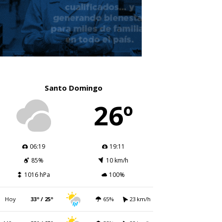
Santo Domingo
26º
06:19
19:11
85%
10 km/h
1016 hPa
100%
Hoy
33º / 25º
65%
23 km/h