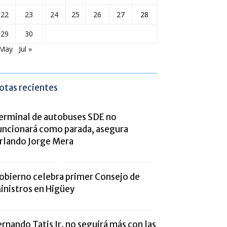
22
23
24
25
26
27
28
29
30
 May
Jul »
otas recientes
erminal de autobuses SDE no
uncionará como parada, asegura
rlando Jorge Mera
obierno celebra primer Consejo de
inistros en Higüey
ernando Tatis Jr. no seguirá más con las