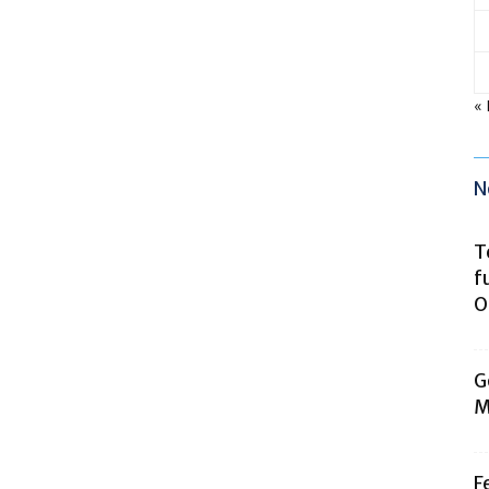
«
N
T
f
O
G
M
F