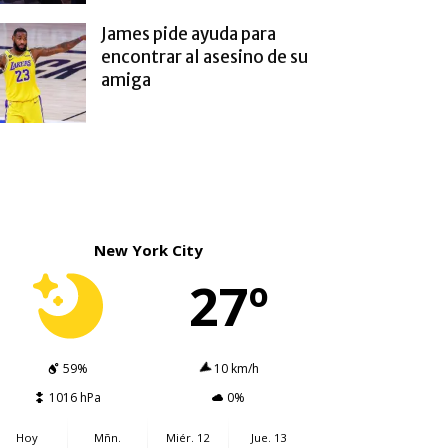
James pide ayuda para
encontrar al asesino de su
amiga
New York City
27º
59%
10 km/h
1016 hPa
0%
Hoy
Mñn.
Miér. 12
Jue. 13