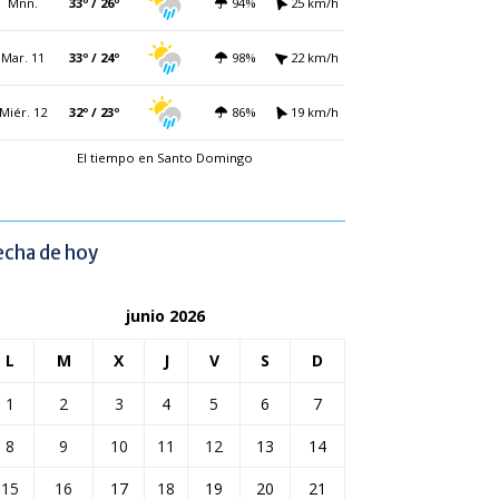
Mñn.
33º / 26º
94%
25 km/h
Mar. 11
33º / 24º
98%
22 km/h
Miér. 12
32º / 23º
86%
19 km/h
El tiempo en Santo Domingo
echa de hoy
junio 2026
L
M
X
J
V
S
D
1
2
3
4
5
6
7
8
9
10
11
12
13
14
15
16
17
18
19
20
21