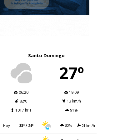
Santo Domingo
27º
06:20
19:09
82%
13 km/h
1017 hPa
91%
Hoy
33º / 24º
82%
21 km/h