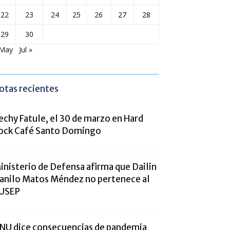
22
23
24
25
26
27
28
29
30
 May
Jul »
otas recientes
echy Fatule, el 30 de marzo en Hard
ock Café Santo Domingo
inisterio de Defensa afirma que Dailin
anilo Matos Méndez no pertenece al
USEP
NU dice consecuencias de pandemia