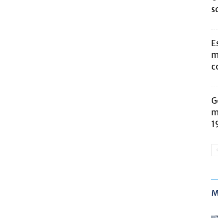
s
E
m
c
G
m
1
M