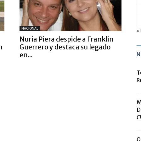
NACIONAL
«
Nuria Piera despide a Franklin
n
Guerrero y destaca su legado
en...
N
T
R
M
D
C
O